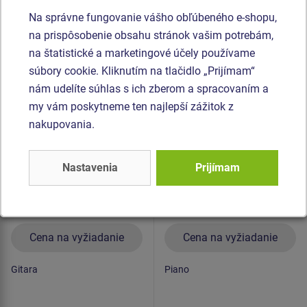
Na správne fungovanie vášho obľúbeného e-shopu,
Podobný
tovar
na prispôsobenie obsahu stránok vašim potrebám,
na štatistické a marketingové účely používame
Produkt - EDP-6130K-10
Produkt - EDP-6129K-10
súbory cookie. Kliknutím na tlačidlo „Prijímam“
Edukačný panel - Gitara
Edukačný panel - Piano
nám udelíte súhlas s ich zberom a spracovaním a
- celokovový
- celokovový
my vám poskytneme ten najlepší zážitok z
nakupovania.
Nastavenia
Prijímam
Cena na vyžiadanie
Cena na vyžiadanie
Gitara
Piano