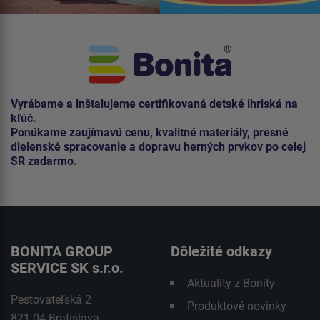
Vyrábame a inštalujeme certifikovaná detské ihriská na
kľúč.
Ponúkame zaujímavú cenu, kvalitné materiály, presné
dielenské spracovanie a dopravu herných prvkov po celej
SR zadarmo.
BONITA GROUP
Dôležité odkazy
SERVICE SK s.r.o.
Aktuality z Bonity
Pestovateľská 2
Produktové novinky
821 04 Bratislava