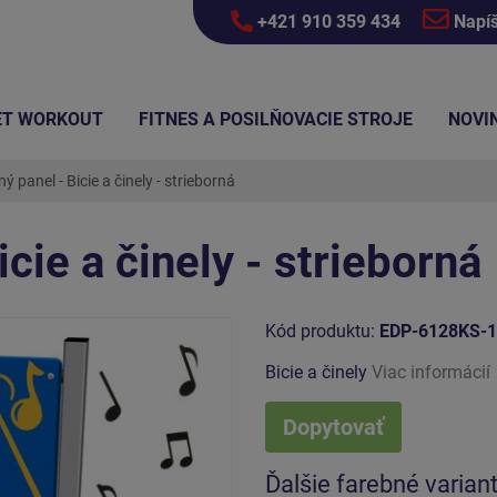
+421 910 359 434
Napí
ET WORKOUT
FITNES A POSILŇOVACIE STROJE
NOVI
 panel - Bicie a činely - strieborná
cie a činely - strieborná
Kód produktu:
EDP-6128KS-
Bicie a činely
Viac informácií
Dopytovať
Ďalšie farebné varian