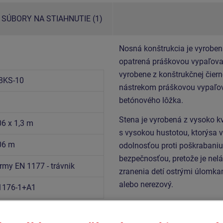
SÚBORY NA STIAHNUTIE (1)
Nosná konštrukcia je vyroben
opatrená práškovou vypaľovan
vyrobene z konštrukčnej čiern
8KS-10
nástrekom práškovou vypaľov
betónového lôžka.
Stena je vyrobená z vysoko k
06 x 1,3 m
s vysokou hustotou, ktorýsa 
,06 m
odolnosťou proti poškrabaniu 
bezpečnosťou, pretože je nel
rmy EN 1177 - trávnik
zranenia detí ostrými úlomka
alebo nerezový.
1176-1+A1