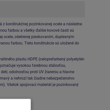
á z konštrukčnej pozinkovanej ocele a následne
ou farbou a všetky ďalšie kovové časti sú
ej ocele, ošetrenej pieskovaním, duplexným
anou farbou. Tieto konštrukcie sú uložené do
valitného plastu HDPE (celoprefarbený polyetylén
vyznačuje vysokou farebnou stálosťou,
detí, odolnosťou proti UV žiareniu a hlavne
ámavý a nehrozí tak žiadne nebezpečenstvo
mi). Všetok spojovací materiál je pozinkovaný