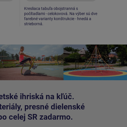
Kresliaca tabuľa obojstranná s
Kresliaca d
počítadlami - celokovová. Na výber sú dve
počítadlom 
farebné varianty konštrukcie - hnedá a
farebné var
strieborná.
strieborná.
tské ihriská na kľúč.
riály, presné dielenské
po celej SR zadarmo.