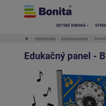
DETSKÉ IHRISKÁ
STRE
Detské ihriská
Edukatívne panely
Edukačný
Edukačný panel - Bi