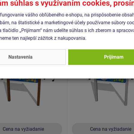
ám súhlas s využívaním cookies, pros
Podobný
tovar
fungovanie vášho obľúbeného e-shopu, na prispôsobenie obsa
bám, na štatistické a marketingové účely používame súbory coo
a tlačidlo „Prijímam“ nám udelíte súhlas s ich zberom a spraco
- EDP-6129K-10
Produkt - EDP-6130K-10
eme ten najlepší zážitok z nakupovania.
ný panel - Piano -
Edukačný panel - Gitara -
ovový
celokovový
Nastavenia
Prijímam
Cena na vyžiadanie
Cena na vyžiadanie