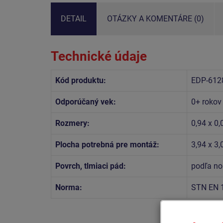
DETAIL
OTÁZKY A KOMENTÁRE (0)
Technické údaje
Kód produktu:
EDP-612
Odporúčaný vek:
0+ rokov
Rozmery:
0,94 x 0,
Plocha potrebná pre montáž:
3,94 x 3
Povrch, tlmiaci pád:
podľa no
Norma:
STN EN 