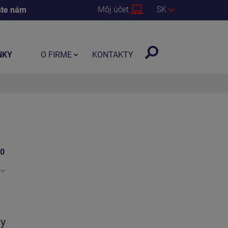
Môj účet
SK
šte nám
NKY
O FIRME
KONTAKTY
10
ty