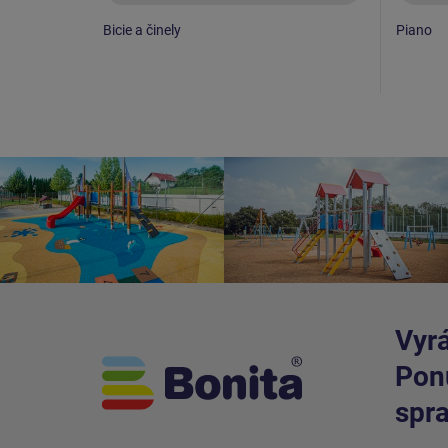
Bicie a činely
Piano
Vyrá
Ponú
spra