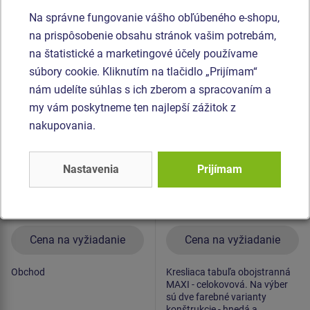
Na správne fungovanie vášho obľúbeného e-shopu,
Podobný
tovar
na prispôsobenie obsahu stránok vašim potrebám,
na štatistické a marketingové účely používame
Produkt - EDP-6121K-10
Produkt - KTA-6120K-10
súbory cookie. Kliknutím na tlačidlo „Prijímam“
Edukačný panel -
Kresliaca tabuľa
nám udelíte súhlas s ich zberom a spracovaním a
Obchod - celokovový
obojstranná MAXI
KTA6120K - celokovová
my vám poskytneme ten najlepší zážitok z
Novinka
nakupovania.
Nastavenia
Prijímam
Cena na vyžiadanie
Cena na vyžiadanie
Obchod
Kresliaca tabuľa obojstranná
MAXI - celokovová. Na výber
sú dve farebné varianty
konštrukcie - hnedá a