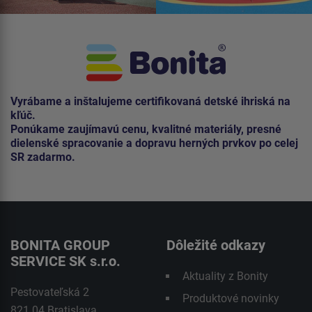
Vyrábame a inštalujeme certifikovaná detské ihriská na
kľúč.
Ponúkame zaujímavú cenu, kvalitné materiály, presné
dielenské spracovanie a dopravu herných prvkov po celej
SR zadarmo.
BONITA GROUP
Dôležité odkazy
SERVICE SK s.r.o.
Aktuality z Bonity
Pestovateľská 2
Produktové novinky
821 04 Bratislava