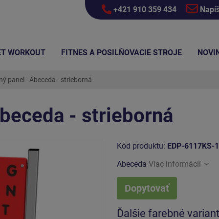
+421 910 359 434
Napí
ET WORKOUT
FITNES A POSILŇOVACIE STROJE
NOVI
ý panel - Abeceda - strieborná
beceda - strieborná
Kód produktu:
EDP-6117KS-
Abeceda
Viac informácií
Dopytovať
Ďalšie farebné varian