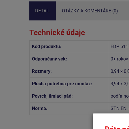
DETAIL
OTÁZKY A KOMENTÁRE (0)
Technické údaje
Kód produktu:
EDP-611
Odporúčaný vek:
0+ rokov
Rozmery:
0,94 x 0,
Plocha potrebná pre montáž:
3,94 x 3
Povrch, tlmiaci pád:
podľa no
Norma:
STN EN 