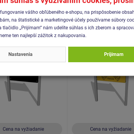
ám súhlas s využívaním cookies, pros
Podobný
tovar
fungovanie vášho obľúbeného e-shopu, na prispôsobenie obsa
bám, na štatistické a marketingové účely používame súbory coo
a tlačidlo „Prijímam“ nám udelíte súhlas s ich zberom a spraco
- KTA-6100K-10
Produkt - EDP-6105K-10
eme ten najlepší zážitok z nakupovania.
aca tabuľa obojstranná
Edukačný panel - Motýlie
KTA6100K - celokovová
bludisko - celokovový
Nastavenia
Prijímam
Novinka
Cena na vyžiadanie
Cena na vyžiadanie