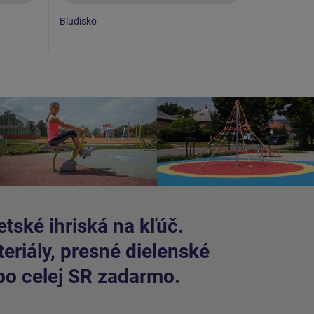
Bludisko
Bludisko
tské ihriská na kľúč.
riály, presné dielenské
po celej SR zadarmo.