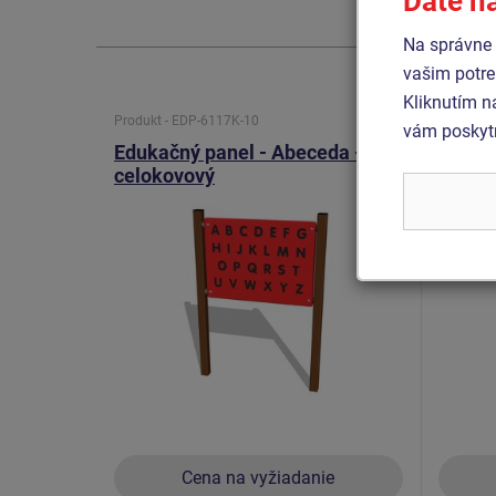
Dáte n
Na správne 
vašim potre
Kliknutím n
Produkt - EDP-6117K-10
Produkt 
vám poskytn
Edukačný panel - Abeceda -
Kresli
celokovový
MIDI 
Cena na vyžiadanie