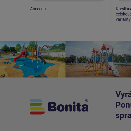
Abeceda
Kresliac
celokovo
varianty
Vyrá
Ponú
spra