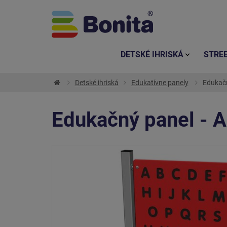
DETSKÉ IHRISKÁ
STRE
Detské ihriská
Edukatívne panely
Edukačn
Edukačný panel - A