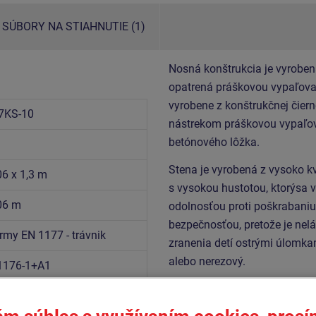
SÚBORY NA STIAHNUTIE (1)
Nosná konštrukcia je vyroben
opatrená práškovou vypaľovan
vyrobene z konštrukčnej čiern
7KS-10
nástrekom práškovou vypaľov
betónového lôžka.
Stena je vyrobená z vysoko k
06 x 1,3 m
s vysokou hustotou, ktorýsa 
,06 m
odolnosťou proti poškrabaniu 
bezpečnosťou, pretože je nel
rmy EN 1177 - trávnik
zranenia detí ostrými úlomka
alebo nerezový.
1176-1+A1