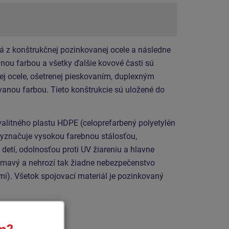
á z konštrukčnej pozinkovanej ocele a následne
ou farbou a všetky ďalšie kovové časti sú
ej ocele, ošetrenej pieskovaním, duplexným
anou farbou. Tieto konštrukcie sú uložené do
valitného plastu HDPE (celoprefarbený polyetylén
vyznačuje vysokou farebnou stálosťou,
detí, odolnosťou proti UV žiareniu a hlavne
ámavý a nehrozí tak žiadne nebezpečenstvo
mi). Všetok spojovací materiál je pozinkovaný