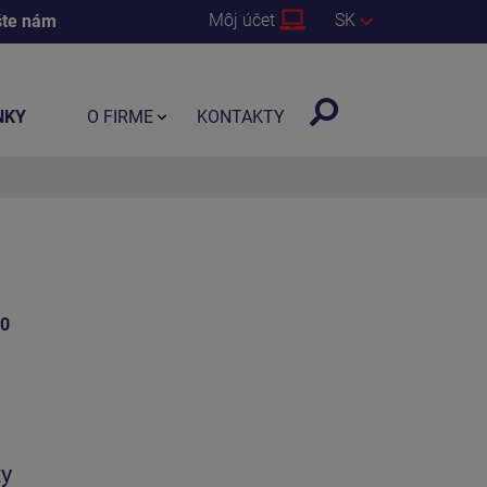
Môj účet
SK
šte nám
NKY
O FIRME
KONTAKTY
10
ty