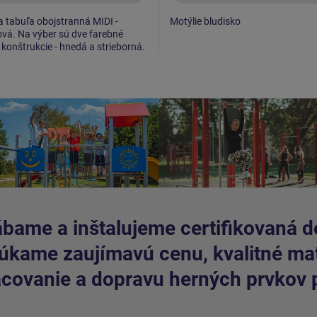
a tabuľa obojstranná MIDI -
Motýlie bludisko
vá. Na výber sú dve farebné
 konštrukcie - hnedá a strieborná.
bame a inštalujeme certifikovaná de
kame zaujímavú cenu, kvalitné mate
covanie a dopravu herných prvkov 