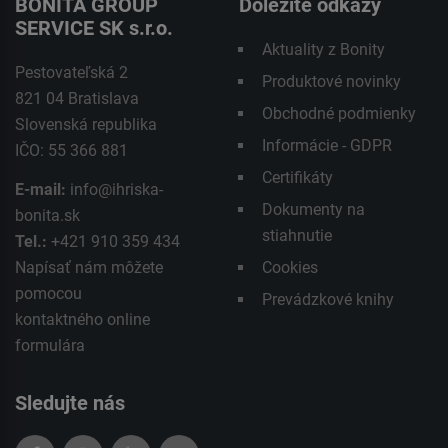
BONITA GROUP
Dôležité odkazy
SERVICE SK s.r.o.
Aktuality z Bonity
Pestovateľská 2
Produktové novinky
821 04 Bratislava
Obchodné podmienky
Slovenská republika
Informácie - GDPR
IČO: 55 366 881
Certifikáty
E-mail:
info@ihriska-
Dokumenty na
bonita.sk
stiahnutie
Tel.:
+421 910 359 434
Napísať nám môžete
Cookies
pomocou
Prevádzkové knihy
kontaktného
online
formulára
Sledujte nás