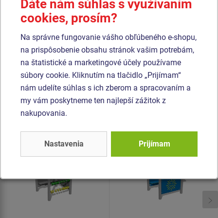
Dáte nám súhlas s využívaním
proti UV žiareniu a hlavne bezpečnosťou, pretože je
cookies, prosím?
nelámavý a nehrozí tak žiadne nebezpečenstvo zranenia
Na správne fungovanie vášho obľúbeného e-shopu,
detí ostrými úlomkami). Všetok spojovací materiál je
na prispôsobenie obsahu stránok vašim potrebám,
pozinkovaný alebo nerezový.
na štatistické a marketingové účely používame
súbory cookie. Kliknutím na tlačidlo „Prijímam“
Podobný
tovar
nám udelíte súhlas s ich zberom a spracovaním a
my vám poskytneme ten najlepší zážitok z
Produkt - DOH-6103K-10
Produkt - DOK-6101K-10
nakupovania.
Domček - celokovový
Domček - celokovový
Nastavenia
Prijímam
Novinka
Novinka