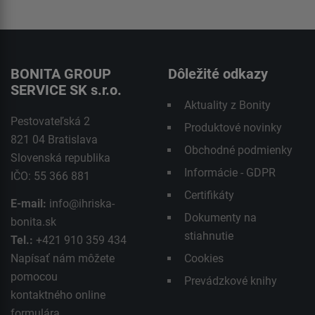
BONITA GROUP
Dôležité odkazy
SERVICE SK s.r.o.
Aktuality z Bonity
Pestovateľská 2
Produktové novinky
821 04 Bratislava
Obchodné podmienky
Slovenská republika
Informácie - GDPR
IČO: 55 366 881
Certifikáty
E-mail:
info@ihriska-
Dokumenty na
bonita.sk
stiahnutie
Tel.:
+421 910 359 434
Napísať nám môžete
Cookies
pomocou
Prevádzkové knihy
kontaktného
online
formulára