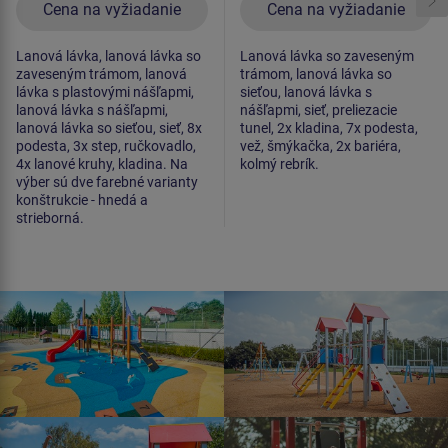
Cena na vyžiadanie
Cena na vyžiadanie
Lanová lávka, lanová lávka so
Lanová lávka so zaveseným
zaveseným trámom, lanová
trámom, lanová lávka so
lávka s plastovými nášľapmi,
sieťou, lanová lávka s
lanová lávka s nášľapmi,
nášľapmi, sieť, preliezacie
lanová lávka so sieťou, sieť, 8x
tunel, 2x kladina, 7x podesta,
podesta, 3x step, ručkovadlo,
vež, šmýkačka, 2x bariéra,
4x lanové kruhy, kladina. Na
kolmý rebrík.
výber sú dve farebné varianty
konštrukcie - hnedá a
strieborná.