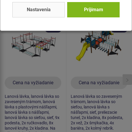
Produkt - SDO-8020K-10
Produkt - SDO-8019K-10
Nastavenia
Prijímam
Chodník zručnosti -
Chodník zručnosti -
celokovová
celokovová
Novinka
Novinka
Cena na vyžiadanie
Cena na vyžiadanie
Lanová lávka, lanová lávka so
Lanová lávka so zaveseným
zaveseným trámom, lanová
trámom, lanová lávka so
lávka s plastovými nášľapmi,
sieťou, lanová lávka s
lanová lávka s nášľapmi,
nášľapmi, sieť, preliezacie
lanová lávka so sieťou, sieť, 9x
tunel, 2x kladina, 8x podesta,
podesta, 2x ručkovadlo, 8x
2x vež, 2x šmýkačka, 4x
lanové kruhy, 2x kladina. Na
bariéra, 2x kolmý rebrík.