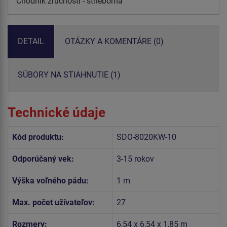
Chodník zručnosti - strieborná
DETAIL
OTÁZKY A KOMENTÁRE (0)
SÚBORY NA STIAHNUTIE (1)
Technické údaje
Kód produktu:
SDO-8020KW-10
Odporúčaný vek:
3-15 rokov
Výška voľného pádu:
1 m
Max. počet užívateľov:
27
Rozmery:
6,54 x 6,54 x 1,85 m