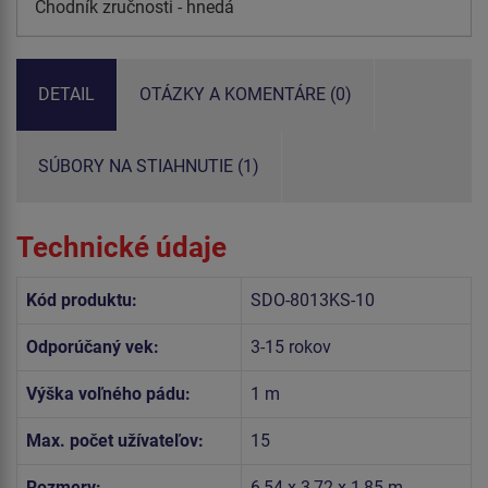
Chodník zručnosti - hnedá
DETAIL
OTÁZKY A KOMENTÁRE (0)
SÚBORY NA STIAHNUTIE (1)
Technické údaje
Kód produktu:
SDO-8013KS-10
Odporúčaný vek:
3-15 rokov
Výška voľného pádu:
1 m
Max. počet užívateľov:
15
Rozmery:
6,54 x 3,72 x 1,85 m