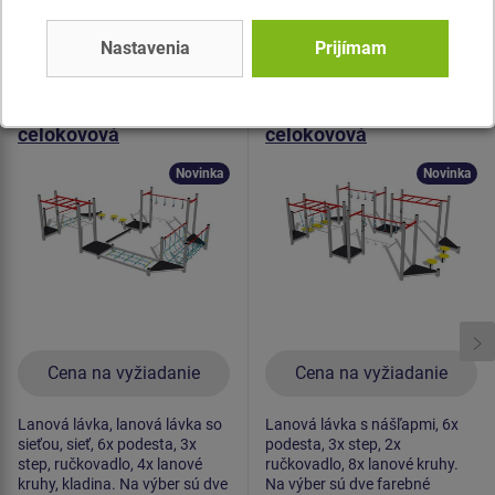
Podobný
tovar
Nastavenia
Prijímam
Produkt - SDO-8013K-10
Produkt - SDO-8016K-10
Chodník zručnosti -
Chodník zručnosti -
celokovová
celokovová
Novinka
Novinka
Cena na vyžiadanie
Cena na vyžiadanie
Lanová lávka, lanová lávka so
Lanová lávka s nášľapmi, 6x
sieťou, sieť, 6x podesta, 3x
podesta, 3x step, 2x
step, ručkovadlo, 4x lanové
ručkovadlo, 8x lanové kruhy.
kruhy, kladina. Na výber sú dve
Na výber sú dve farebné