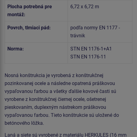
Plocha potrebná pre
6,72 x 6,72 m
montáž:
Povrch, tlmiaci pád:
podľa normy EN 1177 -
trávnik
Norma:
STN EN 1176-1+A1
STN EN 1176-11
Nosná konštrukcia je vyrobená z konštrukčnej
pozinkovanej ocele a následne opatrená práškovou
vypaľovanou farbou a všetky ďalšie kovové časti sú
vyrobene z konštrukčnej čiernej ocele, ošetrenej
pieskovaním, duplexným nástrekom práškovou
vypaľovanou farbou. Tieto konštrukcie sú uložené do
betónového lôžka.
Laná a siete sú vyrobené z materiálu HERKULES (16 mm