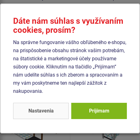
lana z polypropylénu s vnútorným oceľovým jadrom).
Podesty sú vyrobené z HPL (vysokotlakový laminát
Dáte nám súhlas s využívaním
opatrený protišmykom, ktorý sa vyznačuje vysokou
cookies, prosím?
farebnou stálosťou, odolnosťou proti poškriabaniu a
odolnosťou proti vode). Všetok spojovací materiál je
Na správne fungovanie vášho obľúbeného e-shopu,
pozinkovaný alebo nerezový.
na prispôsobenie obsahu stránok vašim potrebám,
na štatistické a marketingové účely používame
Podobný
tovar
súbory cookie. Kliknutím na tlačidlo „Prijímam“
nám udelíte súhlas s ich zberom a spracovaním a
my vám poskytneme ten najlepší zážitok z
Produkt - SDO-8007K-10
Produkt - SDO-8003K-10
nakupovania.
Chodník zručnosti -
Chodník zručnosti -
celokovová
celokovová
Novinka
Novinka
Nastavenia
Prijímam