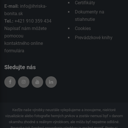
Certifikáty
E-mail:
info@ihriska-
Dokumenty na
bonita.sk
stiahnutie
Tel.:
+421 910 359 434
Napísať nám môžete
Cookies
pomocou
Prevádzkové knihy
kontaktného
online
formulára
Sledujte nás
Keďže naše výrobky neustále vylepšujeme a inovujeme, niektoré
vizualizácie alebo fotografie herných prvkov a zostáv nemusí byť v danom
okamihu zhodné s reálnym výrobkom, ale môžu byť nepatrne odlišné.
Rovnako tak farebné prevedenie výrobkov je možné meniť. Preto si