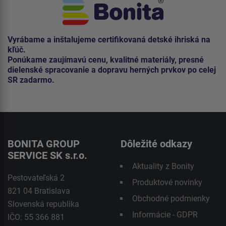
Vyrábame a inštalujeme certifikovaná detské ihriská na
kľúč.
Ponúkame zaujímavú cenu, kvalitné materiály, presné
dielenské spracovanie a dopravu herných prvkov po celej
SR zadarmo.
BONITA GROUP
Dôležité odkazy
SERVICE SK s.r.o.
Aktuality z Bonity
Pestovateľská 2
Produktové novinky
821 04 Bratislava
Obchodné podmienky
Slovenská republika
Informácie - GDPR
IČO: 55 366 881