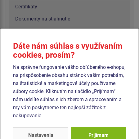
Certifikáty
Dokumenty na stiahnutie
Cookies
Prevádzkové knihy
Dáte nám súhlas s využívaním
cookies, prosím?
Na správne fungovanie vášho obľúbeného e-shopu,
BONITA GROUP SERVICE SK s.r.o.
na prispôsobenie obsahu stránok vašim potrebám,
Pestovateľská 2
na štatistické a marketingové účely používame
821 04 Bratislava
súbory cookie. Kliknutím na tlačidlo „Prijímam“
Slovenská republika
nám udelíte súhlas s ich zberom a spracovaním a
IČO: 55 366 881
my vám poskytneme ten najlepší zážitok z
E-mail:
info@ihriska-bonita.sk
nakupovania.
Tel.:
+421 910 359 434
Napísať nám môžete pomocou kontaktného
online formulára
Nastavenia
Prijímam