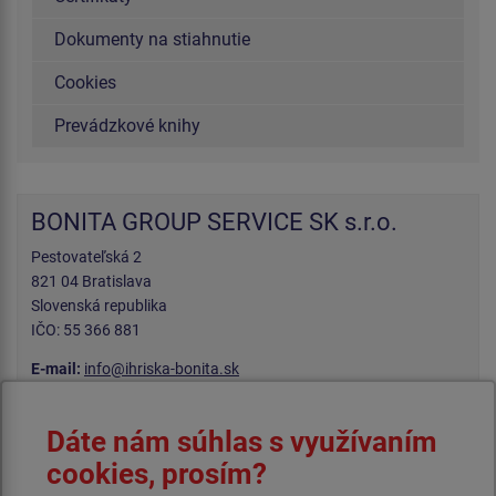
Dokumenty na stiahnutie
Cookies
Prevádzkové knihy
BONITA GROUP SERVICE SK s.r.o.
Pestovateľská 2
821 04 Bratislava
Slovenská republika
IČO: 55 366 881
E-mail:
info@ihriska-bonita.sk
Tel.:
+421 910 359 434
Napísať nám môžete pomocou kontaktného
online formulára
Dáte nám súhlas s využívaním
cookies, prosím?