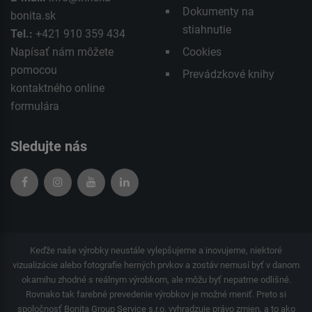
Dokumenty na
bonita.sk
stiahnutie
Tel.:
+421 910 359 434
Napísať nám môžete
Cookies
pomocou
Prevádzkové knihy
kontaktného
online
formulára
Sledujte nás
Keďže naše výrobky neustále vylepšujeme a inovujeme, niektoré
vizualizácie alebo fotografie herných prvkov a zostáv nemusí byť v danom
okamihu zhodné s reálnym výrobkom, ale môžu byť nepatrne odlišné.
Rovnako tak farebné prevedenie výrobkov je možné meniť. Preto si
spoločnosť Bonita Group Service s.r.o. vyhradzuje právo zmien, a to ako