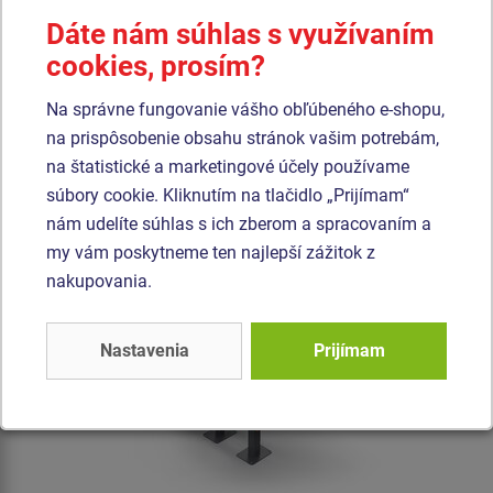
Dáte nám súhlas s využívaním
cookies, prosím?
Cena na vyžiadanie
Na správne fungovanie vášho obľúbeného e-shopu,
Vonkajší posilňovací stroj s možnosťou nastavenia obtiažnosti.
na prispôsobenie obsahu stránok vašim potrebám,
na štatistické a marketingové účely používame
Produkt - PS-006K-10
súbory cookie. Kliknutím na tlačidlo „Prijímam“
Posilňovací stroj PS006K Chrbtové príťahy
nám udelíte súhlas s ich zberom a spracovaním a
my vám poskytneme ten najlepší zážitok z
nakupovania.
Nastavenia
Prijímam