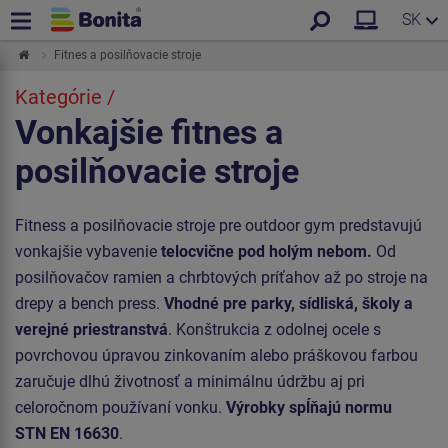
SK
Fitnes a posilňovacie stroje
Kategórie /
Vonkajšie fitnes a
posilňovacie stroje
Fitness a posilňovacie stroje pre outdoor gym predstavujú
vonkajšie vybavenie
telocvične pod holým nebom.
Od
posilňovačov ramien a chrbtových príťahov až po stroje na
drepy a bench press.
Vhodné pre parky, sídliská, školy a
verejné priestranstvá
. Konštrukcia z odolnej ocele s
povrchovou úpravou zinkovaním alebo práškovou farbou
zaručuje dlhú životnosť a minimálnu údržbu aj pri
celoročnom používaní vonku.
Výrobky spĺňajú normu
STN EN 16630
.