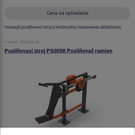
Cena na vyžiadanie
Vonkajší posilňovací stroj s možnosťou nastavenia obtiažnosti.
Produkt - PS-005K-10
Posilňovací stroj PS005K Posilňovač ramien