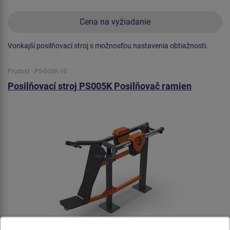
Cena na vyžiadanie
Vonkajší posilňovací stroj s možnosťou nastavenia obtiažnosti.
Produkt - PS-005K-10
Posilňovací stroj PS005K Posilňovač ramien