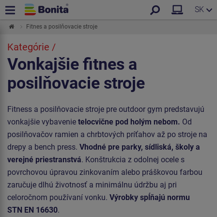
SK
Fitnes a posilňovacie stroje
Kategórie /
Vonkajšie fitnes a
posilňovacie stroje
Fitness a posilňovacie stroje pre outdoor gym predstavujú
vonkajšie vybavenie
telocvične pod holým nebom.
Od
posilňovačov ramien a chrbtových príťahov až po stroje na
drepy a bench press.
Vhodné pre parky, sídliská, školy a
verejné priestranstvá
. Konštrukcia z odolnej ocele s
povrchovou úpravou zinkovaním alebo práškovou farbou
zaručuje dlhú životnosť a minimálnu údržbu aj pri
celoročnom používaní vonku.
Výrobky spĺňajú normu
STN EN 16630
.