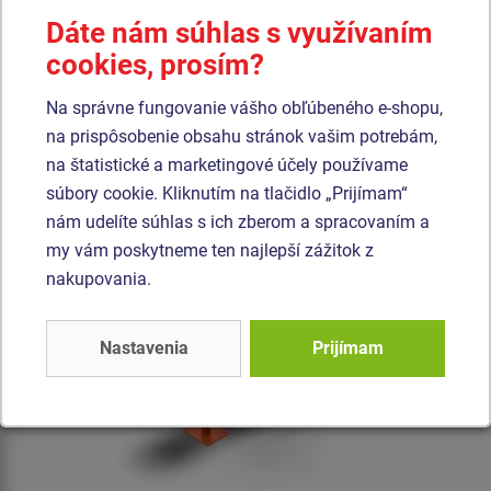
Dáte nám súhlas s využívaním
cookies, prosím?
Cena na vyžiadanie
Na správne fungovanie vášho obľúbeného e-shopu,
Vonkajší posilňovací stroj s možnosťou nastavenia obtiažnosti.
na prispôsobenie obsahu stránok vašim potrebám,
na štatistické a marketingové účely používame
Produkt - PS-003K-10
súbory cookie. Kliknutím na tlačidlo „Prijímam“
Posilňovací stroj PS003K Bench press
nám udelíte súhlas s ich zberom a spracovaním a
my vám poskytneme ten najlepší zážitok z
nakupovania.
Nastavenia
Prijímam