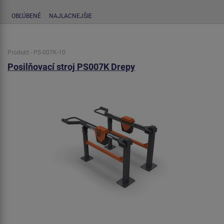
OBĽÚBENÉ
NAJLACNEJŠIE
Produkt - PS-007K-10
Posilňovací stroj PS007K Drepy